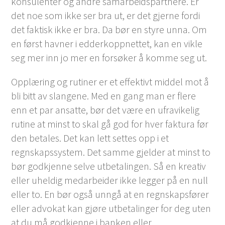
konsulenter og andre samarbeidspartnere. Er
det noe som ikke ser bra ut, er det gjerne fordi
det faktisk ikke er bra. Da bør en styre unna. Om
en først havner i edderkoppnettet, kan en vikle
seg mer inn jo mer en forsøker å komme seg ut.
Opplæring og rutiner er et effektivt middel mot å
bli bitt av slangene. Med en gang man er flere
enn et par ansatte, bør det være en ufravikelig
rutine at minst to skal gå god for hver faktura før
den betales. Det kan lett settes opp i et
regnskapssystem. Det samme gjelder at minst to
bør godkjenne selve utbetalingen. Så en kreativ
eller uheldig medarbeider ikke legger på en null
eller to. En bør også unngå at en regnskapsfører
eller advokat kan gjøre utbetalinger for deg uten
at du må godkjenne i banken eller