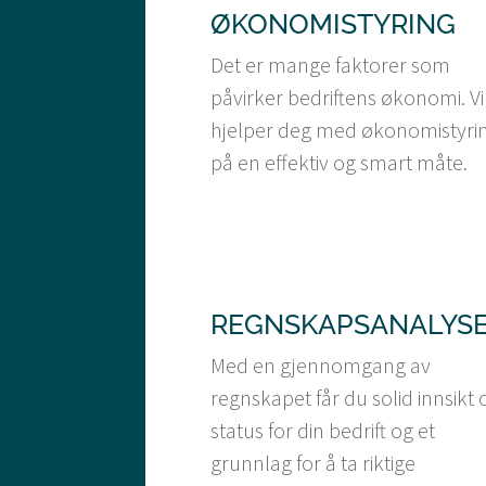
ØKONOMISTYRING
Det er mange faktorer som
påvirker bedriftens økonomi. Vi
hjelper deg med økonomistyri
på en effektiv og smart måte.
REGNSKAPSANALYS
Med en gjennomgang av
regnskapet får du solid innsikt
status for din bedrift og et
grunnlag for å ta riktige