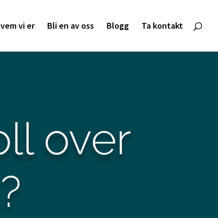
vem vi er
Bli en av oss
Blogg
Ta kontakt
oll over
t?