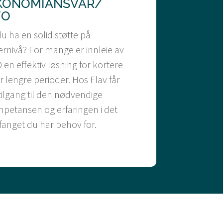
KONOMIANSVAR/
FO
 du ha en solid støtte på
ernivå? For mange er innleie av
 en effektiv løsning for kortere
er lengre perioder. Hos Flav får
tilgang til den nødvendige
petansen og erfaringen i det
anget du har behov for.