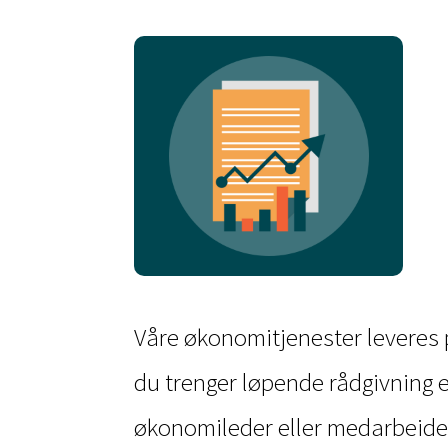
Våre økonomitjenester leveres p
du trenger løpende rådgivning el
økonomileder eller medarbeider