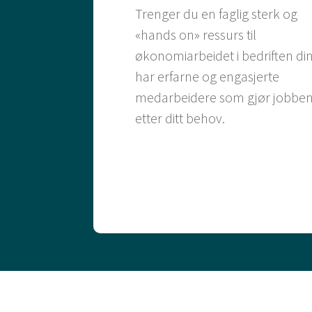
Trenger du en faglig sterk og
«hands on» ressurs til
økonomiarbeidet i bedriften din
har erfarne og engasjerte
medarbeidere som gjør jobbe
etter ditt behov.