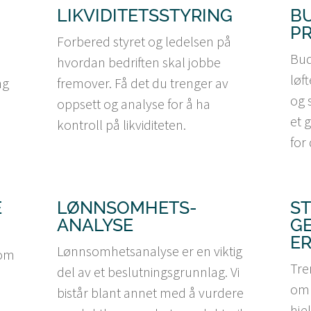
LIKVIDITETSSTYRING
B
P
Forbered styret og ledelsen på
Bud
hvordan bedriften skal jobbe
løf
ng
fremover. Få det du trenger av
og 
oppsett og analyse for å ha
et 
kontroll på likviditeten.
for
E
LØNNSOMHETS-
S
ANALYSE
G
E
Lønnsomhetsanalyse er en viktig
 om
Tre
del av et beslutningsgrunnlag. Vi
om 
bistår blant annet med å vurdere
hje