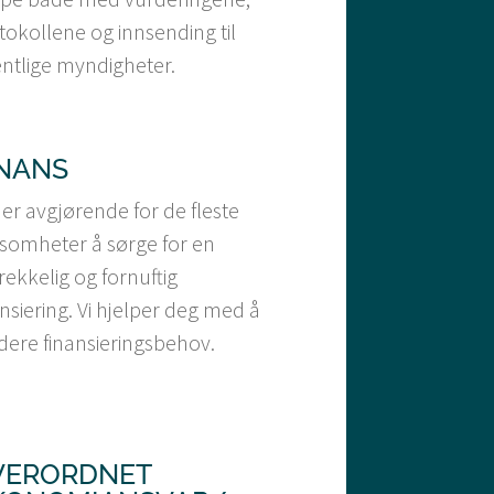
tokollene og innsending til
entlige myndigheter.
INANS
 er avgjørende for de fleste
ksomheter å sørge for en
trekkelig og fornuftig
ansiering. Vi hjelper deg med å
dere finansieringsbehov.
VERORDNET