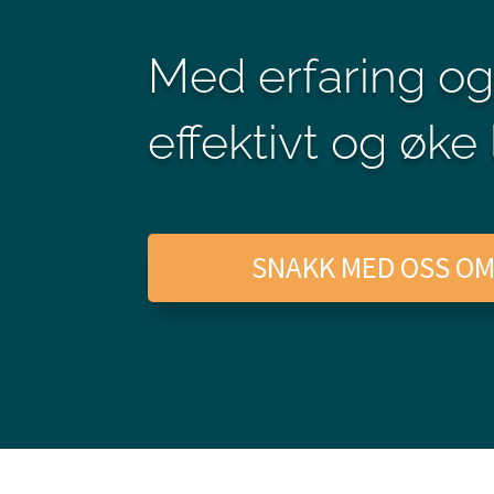
Med erfaring og
effektivt og øk
SNAKK MED OSS O