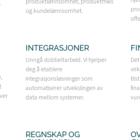
produktlønnsomhet, produktmiks
.
pro
og kundelønnsomhet.
off
INTEGRASJONER
F
Unngå dobbeltarbeid. Vi hjelper
Det
deg å etablere
vir
,
integrasjonsløsninger som
tils
t
automatiserer utvekslingen av
fin
ver
data mellom systemer.
vur
REGNSKAP OG
O