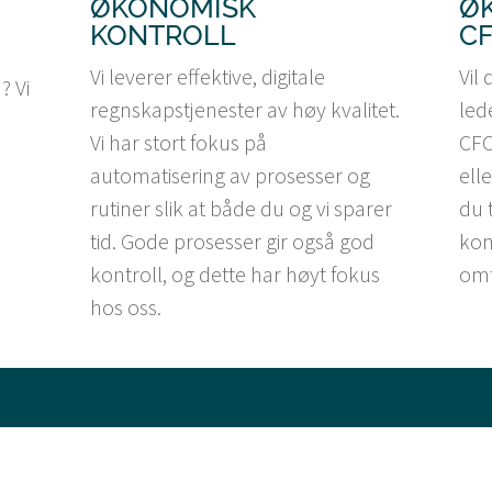
ØKONOMISK
Ø
KONTROLL
C
Vi leverer effektive, digitale
Vil
? Vi
regnskapstjenester av høy kvalitet.
led
Vi har stort fokus på
CFO
n
automatisering av prosesser og
ell
rutiner slik at både du og vi sparer
du 
tid. Gode prosesser gir også god
kom
kontroll, og dette har høyt fokus
omf
hos oss.