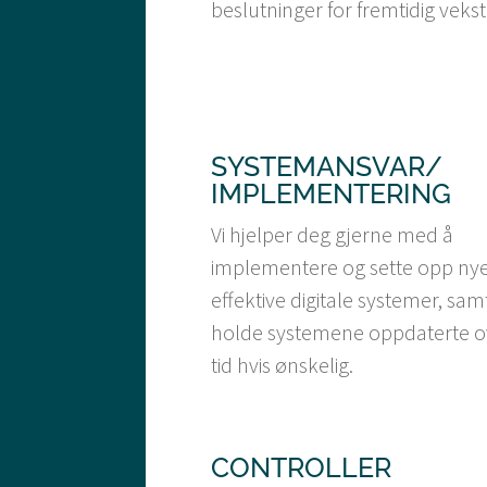
beslutninger for fremtidig vekst
SYSTEMANSVAR/
IMPLEMENTERING
Vi hjelper deg gjerne med å
implementere og sette opp nye
effektive digitale systemer, sam
holde systemene oppdaterte o
tid hvis ønskelig.
CONTROLLER