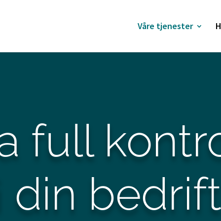
Våre tjenester
H
a full kontr
i din bedrif