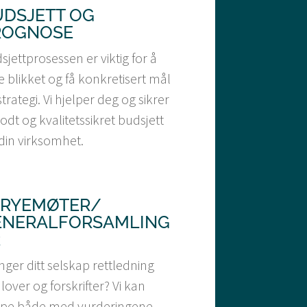
UDSJETT OG
ROGNOSE
sjettprosessen er viktig for å
te blikket og få konkretisert mål
strategi. Vi hjelper deg og sikrer
godt og kvalitetssikret budsjett
 din virksomhet.
TRYEMØTER/
ENERALFORSAMLING
R
nger ditt selskap rettledning
lover og forskrifter? Vi kan
lpe både med vurderingene,