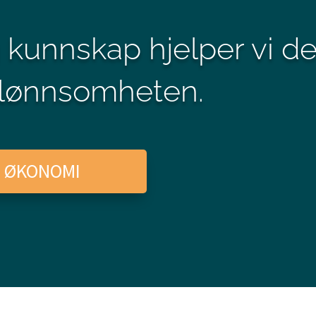
 kunnskap hjelper vi de
e lønnsomheten.
M ØKONOMI