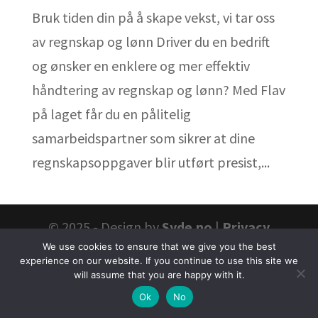
Bruk tiden din på å skape vekst, vi tar oss
av regnskap og lønn Driver du en bedrift
og ønsker en enklere og mer effektiv
håndtering av regnskap og lønn? Med Flav
på laget får du en pålitelig
samarbeidspartner som sikrer at dine
regnskapsoppgaver blir utført presist,...
© 2025 - Design by
Syde.no
|
Privacy
We use cookies to ensure that we give you the best
Policy
experience on our website. If you continue to use this site we
will assume that you are happy with it.
Ok
No