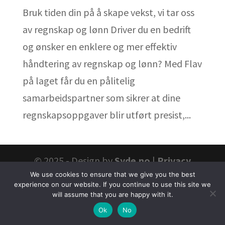
Bruk tiden din på å skape vekst, vi tar oss
av regnskap og lønn Driver du en bedrift
og ønsker en enklere og mer effektiv
håndtering av regnskap og lønn? Med Flav
på laget får du en pålitelig
samarbeidspartner som sikrer at dine
regnskapsoppgaver blir utført presist,...
© 2025 - Design by
Syde.no
|
Privacy
We use cookies to ensure that we give you the best
Policy
experience on our website. If you continue to use this site we
will assume that you are happy with it.
Ok
No