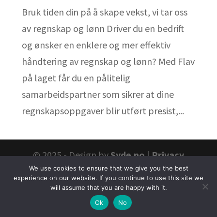
Bruk tiden din på å skape vekst, vi tar oss
av regnskap og lønn Driver du en bedrift
og ønsker en enklere og mer effektiv
håndtering av regnskap og lønn? Med Flav
på laget får du en pålitelig
samarbeidspartner som sikrer at dine
regnskapsoppgaver blir utført presist,...
© 2025 - Design by
Syde.no
|
Privacy
We use cookies to ensure that we give you the best
Policy
experience on our website. If you continue to use this site we
will assume that you are happy with it.
Ok
No