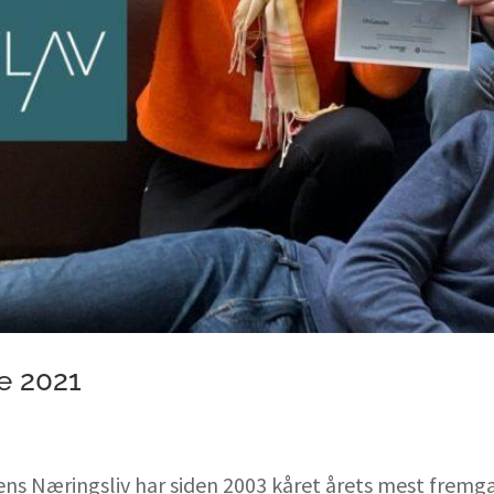
le 2021
ens Næringsliv har siden 2003 kåret årets mest fremgan